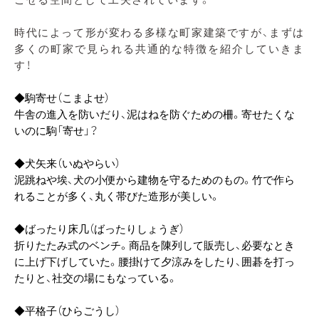
時代によって形が変わる多様な町家建築ですが、まずは
多くの町家で見られる共通的な特徴を紹介していきま
す！
◆駒寄せ（こまよせ）
牛舎の進入を防いだり、泥はねを防ぐための柵。寄せたくな
いのに駒「寄せ」？
◆犬矢来（いぬやらい）
泥跳ねや埃、犬の小便から建物を守るためのもの。竹で作ら
れることが多く、丸く帯びた造形が美しい。
◆ばったり床几（ばったりしょうぎ）
折りたたみ式のベンチ。商品を陳列して販売し、必要なとき
に上げ下げしていた。腰掛けて夕涼みをしたり、囲碁を打っ
たりと、社交の場にもなっている。
◆平格子（ひらごうし）