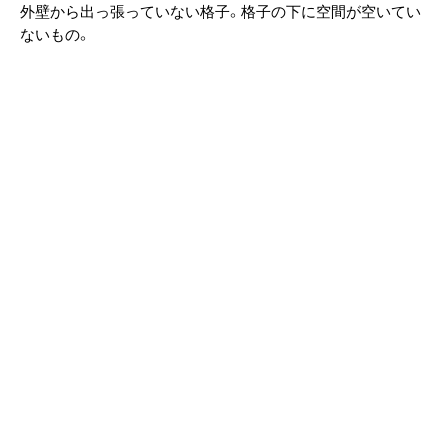
外壁から出っ張っていない格子。格子の下に空間が空いてい
ないもの。
◆出格子（でごうし）
外壁から出っ張っていて、足元が浮いているもの。現在の出
窓のような格子。
◆通り庇（とおりひさし）
間口いっぱいに設けられた庇。1階の高さはある程度決められ
ており、建物全体の高さは違えど通り庇の高さは統一され、美
しい街並みを生み出していた。
◆虫籠窓（むしこまど）
堅格子を土で塗り込み、通風や採光のために設けられたも
の。京都の暑い夏には欠かせない要素。外観から虫籠（むし
こ）と呼ばれる。
◆一文字瓦（いちもんじかわら）
軒先の垂れの下端が一直線になるようにした軒瓦。軒瓦も統