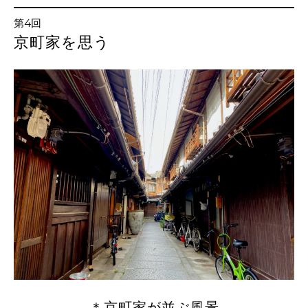
第4回
京町家を思う
＊京町家が並ぶ風景