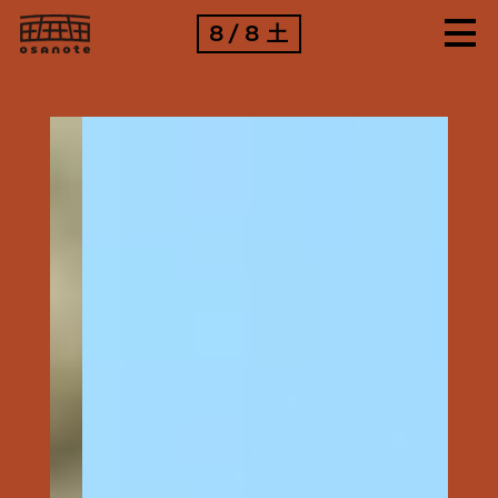
8
8
土
/