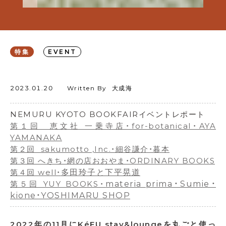
特集
EVENT
2023.01.20
Written By
大成海
NEMURU KYOTO BOOKFAIRイベントレポート
第１回 恵文社 一乗寺店・for-botanical・AYA
YAMANAKA
第２回 sakumotto ,Inc.・細谷謙介・暮本
第３回 へきち・網の店おおやま・ORDINARY BOOKS
第４回 well・
多田玲子と下平晃道
第５回 YUY BOOKS・
materia prima・Sumie・
kione・YOSHIMARU SHOP
2022年の11月にKéFU stay&loungeを丸ごと使っ