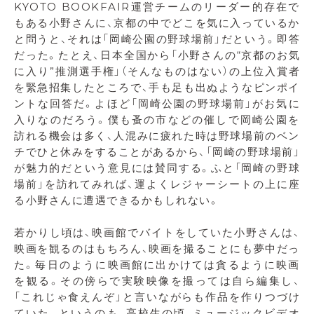
KYOTO BOOKFAIR運営チームのリーダー的存在で
もある小野さんに、京都の中でどこを気に入っているか
と問うと、それは「岡崎公園の野球場前」だという。即答
だった。たとえ、日本全国から「小野さんの“京都のお気
に入り”推測選手権」（そんなものはない）の上位入賞者
を緊急招集したところで、手も足も出ぬようなピンポイ
ントな回答だ。よほど「岡崎公園の野球場前」がお気に
入りなのだろう。僕も蚤の市などの催しで岡崎公園を
訪れる機会は多く、人混みに疲れた時は野球場前のベン
チでひと休みをすることがあるから、「岡崎の野球場前」
が魅力的だという意見には賛同する。ふと「岡崎の野球
場前」を訪れてみれば、運よくレジャーシートの上に座
る小野さんに遭遇できるかもしれない。
若かりし頃は、映画館でバイトをしていた小野さんは、
映画を観るのはもちろん、映画を撮ることにも夢中だっ
た。毎日のように映画館に出かけては貪るように映画
を観る。その傍らで実験映像を撮っては自ら編集し、
「これじゃ食えんぞ」と言いながらも作品を作りつづけ
ていた。というのも、高校生の頃、ミュージックビデオ