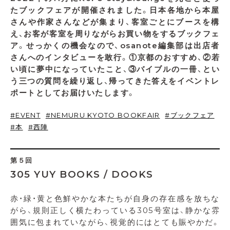
たブックフェアが開催されました。日本各地から本屋
さんや作家さんなどが集まり、客室ごとにブースを構
え、お客が客室を周りながらお買い物をするブックフェ
ア。せっかくの機会なので、osanote編集部は出店者
さんへのインタビューを敢行。①京都のおすすめ、②若
い頃に夢中になっていたこと、③バイブルの一冊、とい
う三つの質問を繰り返し、帰ってきた答えをイベントレ
ポートとしてお届けいたします。
EVENT
NEMURU KYOTO BOOKFAIR
ブックフェア
本
西陣
第５回
305 YUY BOOKS / DOOKS
赤・緑・黄と色鮮やかな本たちが自身の存在感を放ちな
がら、規則正しく横たわっている305号室は、静かな雰
囲気に包まれていながら、視覚的にはとても賑やかだ。