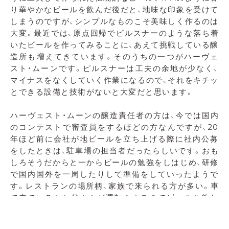
り華やかなビールを飲んだ後だと、地味な印象を受けて
しまうのですが、シンプルなものこそ美味しく作るのは
大変。最近では、原点回帰でピルスナーのような落ち着
いたビールを作ってみることに、あえて挑戦している醸
造所も増えてきています。そのうちの一つがハーヴェ
スト・ムーンです。ピルスナーは工夫の余地が少なく、
マイナスをなくしていく作業になるので、それをキチッ
とできる設備と技術がないと大変だと思います。
ハーヴェスト・ムーンの醸造責任者の方は、今では国内
のコンテストで審査員をするほどの方なんですが、20
年ほど前に会社が地ビールを立ち上げる際に社内公募
をしたときは、駐車場の担当者だったらしいです。おも
しろそうだからと一からビールの勉強をしはじめ、研修
で国内国外を一周したりして準備をしていったようで
す。レストランの場所柄、家族で来られる方が多い。車
で来ているとお父さんが運転をするのでビールを飲む
のはお母さんが多くなります。ガッツリしたものでは
なく、味がしっかりあるけど、後味がスッと切れて、もう