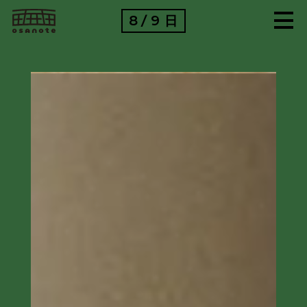
8
9
日
/