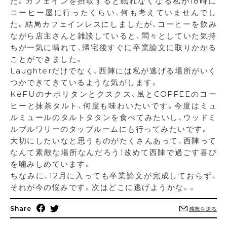
た。カフェインを摂取すると眠れなくなる私が18時に
コーヒー屋に行ったくらい、何も考えていませんでし
た。結局カフェインレスにしましたが、コーヒーを飲み
ながら店主さんと雑談していると、悶々としていた気持
ちが一気に晴れて、帰宅後すぐに卒業論文に取りかかる
ことができました。
Laughterだけでなく、西陣には私が逃げる場所がいく
つかできてきているような気がします。
KéFUのナポリタンとクスクス、風とCOFFEEのコー
ヒーと抹茶タルト、何度も味わいたいです。今度はミュ
ルミュールのタルトタタンを食べてみたいし、ウッドミ
ルブルワリーのタップルームにも行ってみたいです。
大切にしたいなと思うものがたくさんあって、西陣って
なんて素敵な場所なんだろう！改めて西陣で過ごす喜び
を噛みしめています。
ちなみに、12月に入っても卒業論文が完成しておらず、
それが今の悩みです。次はどこに逃げようかな。。
Share
感想を送る