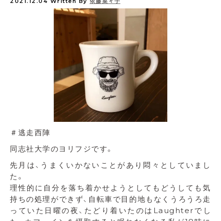
2021.12.04
Written By
依藤菜々子
＃逃走西陣
同志社大学のヨリフジです。
先月は、うまくいかないことがあり悶々としていまし
た。
理性的に自分を落ち着かせようとしてもどうしても気
持ちの処理ができず、自転車で目的地もなくうろうろ走
っていた日曜の夜、たどり着いたのはLaughterでし