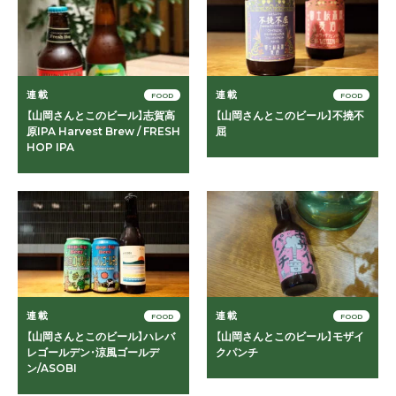
連載
連載
FOOD
FOOD
【山岡さんとこのビール】志賀高
【山岡さんとこのビール】不撓不
原IPA Harvest Brew / FRESH
屈
HOP IPA
連載
連載
FOOD
FOOD
【山岡さんとこのビール】ハレバ
【山岡さんとこのビール】モザイ
レゴールデン・涼風ゴールデ
クパンチ
ン/ASOBI