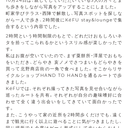
10月24日は、親しくしていただいている3人の方々とま
ち歩きをしながら写真をアップすることにしました。
町家学びテラス・西陣で解散し、写真スポットを探しな
がら一人で歩き、2時間後にKéFU stay&loungeで集
合するという内容でした。
2時間という時間制限のもとで、どれだけおもしろいネ
タを拾ってこられるかというスリル感が楽しかったで
す。
私はお腹が空いていたので、まず粟餅所・澤屋でおもち
をいただき、どらやき 亥ノメでさつまいもどらやきを
買って北野商店街の一角で食べました。そこからリサ
イクルショップHAND TO HANDを通るルートで歩
きました。
KéFUでは、それぞれ撮ってきた写真を見せ合いながら
巡ったルートを共有。それぞれが自分の趣味嗜好に合
わせて全く違う出会いをしてきていて面白かったで
す。
また、こうやって家の近所を2時間歩くだけでも、遠く
まで観光に行く以上に遊べることに気がつきましたし、
同じ場所でも今度はゲーム形式にして歩いたらおもし