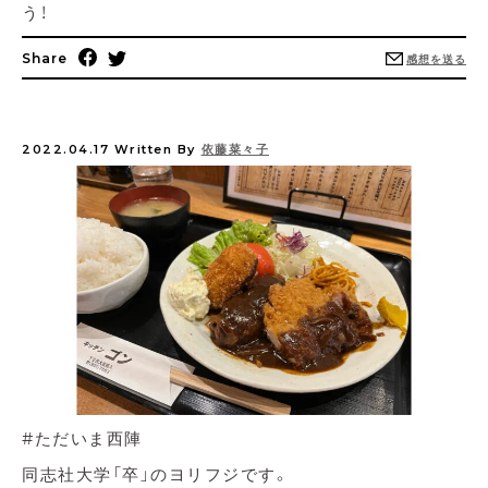
う！
Share
感想を送る
2022.04.17
Written By
依藤菜々子
#ただいま西陣
同志社大学「卒」のヨリフジです。