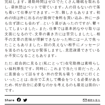
完結します。通勤時間はゼロでたくさん睡眠を取れる
し、昼休憩はベットで寝ています。人の目もないので落
ち着いて仕事ができます。一方、難しさもあります。初
めの頃は外に出るのが面倒で食料を買い込み、外に一歩
も出ず誰にも会わず…という週があったのですが、鬱々
してしまいました。また、仕事では基本的なやり取りは
文面になるので、文章の書き方には苦労しましたし、相
手の文章の意味が理解できなかった時には一人で焦っ
たこともありました。顔の見えない相手にメッセージ
を送るのもなかなか緊張しますし、意思疎通できている
か不安になることもあります。
ただ、総合的に見ると(私にとって)在宅勤務は素晴らし
い福利厚生です。同時に、これまで当たり前だった、人
に直接会って話をする・外の空気を吸う・遊びに行くと
いったことは、自分で工夫して機会をつくる必要がある
ため、何が自分に必要なのかを考えるのも最近は面白い
です。
Share
感想を送る