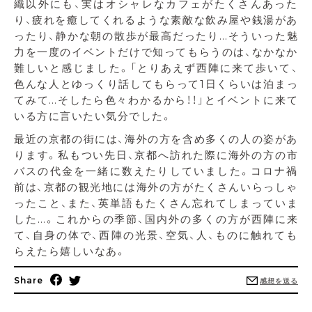
織以外にも、実はオシャレなカフェがたくさんあった
り、疲れを癒してくれるような素敵な飲み屋や銭湯があ
ったり、静かな朝の散歩が最高だったり…そういった魅
力を一度のイベントだけで知ってもらうのは、なかなか
難しいと感じました。「とりあえず西陣に来て歩いて、
色んな人とゆっくり話してもらって1日くらいは泊まっ
てみて…そしたら色々わかるから！！」とイベントに来て
いる方に言いたい気分でした。
最近の京都の街には、海外の方を含め多くの人の姿があ
ります。私もつい先日、京都へ訪れた際に海外の方の市
バスの代金を一緒に数えたりしていました。コロナ禍
前は、京都の観光地には海外の方がたくさんいらっしゃ
ったこと、また、英単語もたくさん忘れてしまっていま
した…。これからの季節、国内外の多くの方が西陣に来
て、自身の体で、西陣の光景、空気、人、ものに触れても
らえたら嬉しいなあ。
Share
感想を送る