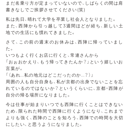
まだ名乗り方が定まっていないので、しばらくの間は肩
書きなしでご挨拶させてください(笑)
私は先日、晴れて大学を卒業し社会人となりました。
また、西陣から引っ越して3週間ほどが経ち、新しい土
地での生活にも慣れてきました。
さて、この前の週末のお休みは、西陣に帰っていまし
た。
いつもよく行くお店に行くと、常連さんから
「おぉおかえり、もう帰ってきたんか？」という嬉しいお
言葉が。
「（あれ…私の地元はどこだったのか…？）」
周囲の人も自分自身も、私が京都の出身でないことを忘
れているのではないか？というくらいに、京都・西陣が
自分の帰る場所になりました。
今は仕事が始まりいつでも西陣に行くことはできない
ため、限られた時間で西陣に行くようになり、これまで
よりも強く、西陣のことを知ろう、西陣での時間を大切
にしたい、と思うようになりました。