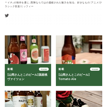
＊イチ」の制作を通じ、西陣ならではの凝縮された魅力を知る。 好きなもの：アニメ/ク
ラシック音楽/ミッフィー
連載
連載
FOOD
FOOD
【山岡さんとこのビール】国産桃
【山岡さんとこのビール】
ヴァイツェン
Tomato Ale