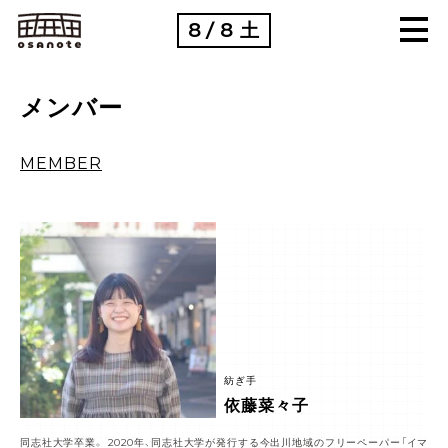
8
8
土
/
メンバー
MEMBER
紡ぎ手
依藤菜々子
同志社大学卒業。 2020年、同志社大学が発行する今出川地域のフリーペーパー「イマ