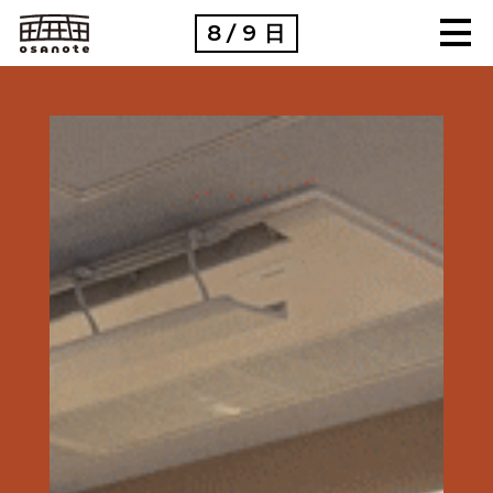
8
9
日
/