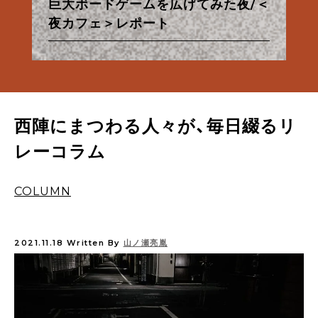
特集
特集
特集
特集
【甘味フィールドワーク】夏だ！パイ
巨大ボードゲームを広げてみた夜/＜
台湾の夜が、KéFUにやってきた/＜
なんでもない夜、ないしょのきらめ
朝から良い酔いほどよく／佐々木酒
京都市営地下鉄・バス一日券の使い
【ル・プチメックにトキメック】わた
【甘味フィールドワーク】夏だ！パイ
あったかお風呂と西陣散歩①
ナップルだ！
夜カフェ＞レポート
夜カフェ＞レポート
osanote、更新再開のお知らせ
き/＜夜カフェ＞レポート
造酒蔵見学レポート
方
したちの12回のトキメキ。
西陣麦酒「銀欄のオリゼ」のご紹介
あったかお風呂と西陣散歩①
ナップルだ！
西陣にまつわる人々が、毎日綴るリ
レーコラム
COLUMN
2021.11.18
Written By
山ノ瀬亮胤