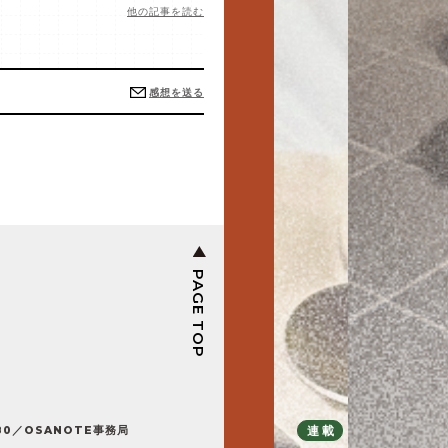
他の記事を読む
感想を送る
PAGE TOP
連載
特集
特集
特集
特集
連載
連載
80／OSANOTE事務局