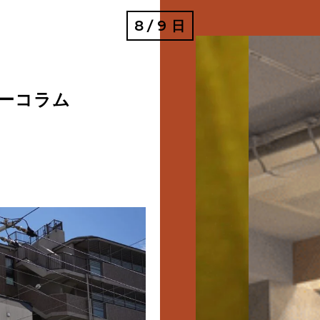
8
9
日
/
ーコラム