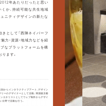
012年あたりだったと思い
いくか、持続可能な共生地域
ミュニティデザインの新たな
動きとして「西陣ネイバーフ
魅力・資源・地域力などを紹
ィブなプラットフォームを構
おります。
彫刻からインタラクティブアート、デザイン
フリーのデザイナーとして活動。帰国後京都
インカタリストとしてウェブ制作からデザイ
広い分野で活動を行う。