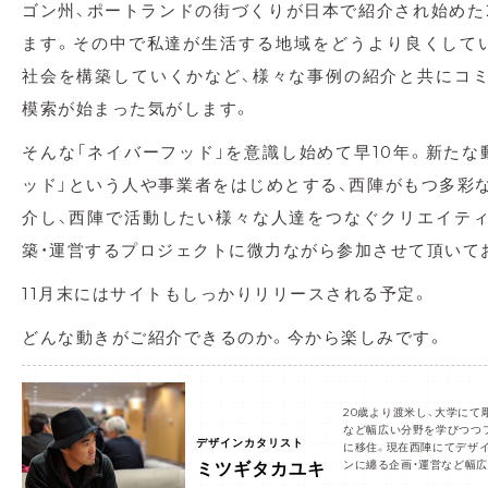
ゴン州、ポートランドの街づくりが日本で紹介され始めた2
ます。その中で私達が生活する地域をどうより良くして
社会を構築していくかなど、様々な事例の紹介と共にコ
模索が始まった気がします。
そんな「ネイバーフッド」を意識し始めて早10年。新たな
ッド」という人や事業者をはじめとする、西陣がもつ多彩な
介し、西陣で活動したい様々な人達をつなぐクリエイテ
築・運営するプロジェクトに微力ながら参加させて頂いて
11月末にはサイトもしっかりリリースされる予定。
どんな動きがご紹介できるのか。今から楽しみです。
20歳より渡米し、大学にて
など幅広い分野を学びつつ
デザインカタリスト
に移住。現在西陣にてデザ
ンに纏る企画・運営など幅
ミツギタカユキ