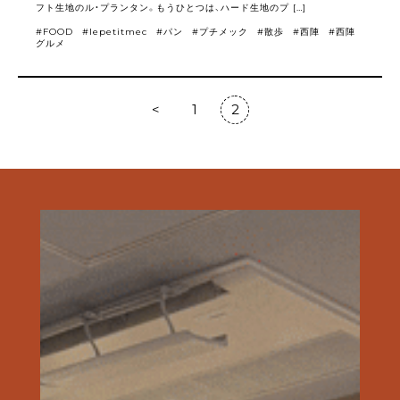
フト生地のル・プランタン。もうひとつは、ハード生地のプ […]
FOOD
lepetitmec
パン
プチメック
散歩
西陣
西陣
グルメ
<
1
2