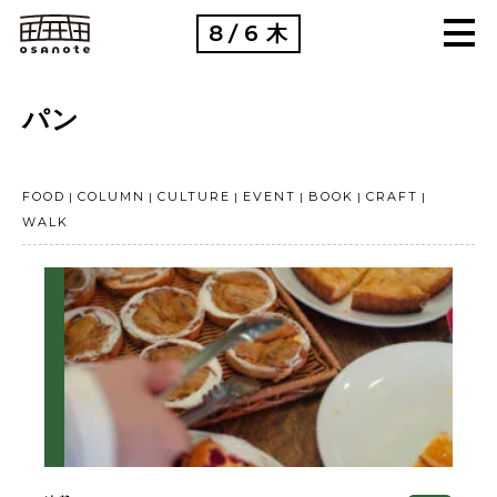
8
6
木
/
パン
FOOD
COLUMN
CULTURE
EVENT
BOOK
CRAFT
WALK