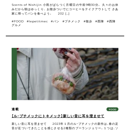
Scents of Nishijin 小雨がぱらつく月曜日の午前9時30分。 久々のお休
みだから朝はゆっくり、 お散歩ついでにコーヒーをテイクアウトして さあ
家に帰ってパンを食べよう。 202 […]
FOOD
lepetitmec
パン
プチメック
散歩
西陣
西陣
グルメ
連載
FOOD
【ル・プチメックにトキメック】新しい音に耳を澄ませて
新しい音に耳を澄ませて 2023年１月のル・プチメックの新作は、春の足
音が近づいてきたことを感じさせる2種類のブーランジェリー。１つは、ソ