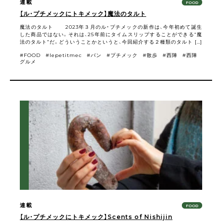
連載
FOOD
【ル・プチメックにトキメック】魔法のタルト
魔法のタルト 2023年３月のル・プチメックの新作は、今年初めて誕生
した商品ではない。それは、25年前にタイムスリップすることができる“魔
法のタルト”だ。どういうことかというと、今回紹介する２種類のタルト […]
FOOD
lepetitmec
パン
プチメック
散歩
西陣
西陣
グルメ
連載
FOOD
【ル・プチメックにトキメック】Scents of Nishijin