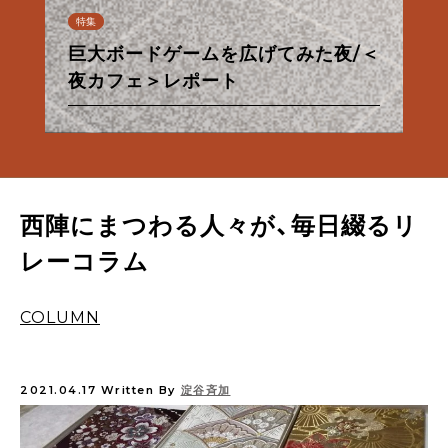
連載
特集
特集
特集
特集
特集
連載
連載
特集
特集
特集
特集
【甘味フィールドワーク】夏だ！パイ
巨大ボードゲームを広げてみた夜/＜
台湾の夜が、KéFUにやってきた/＜
なんでもない夜、ないしょのきらめ
朝から良い酔いほどよく／佐々木酒
京都市営地下鉄・バス一日券の使い
【ル・プチメックにトキメック】わた
【甘味フィールドワーク】夏だ！パイ
あったかお風呂と西陣散歩①
ナップルだ！
夜カフェ＞レポート
夜カフェ＞レポート
osanote、更新再開のお知らせ
き/＜夜カフェ＞レポート
造酒蔵見学レポート
方
したちの12回のトキメキ。
西陣麦酒「銀欄のオリゼ」のご紹介
あったかお風呂と西陣散歩①
ナップルだ！
西陣にまつわる人々が、毎日綴るリ
レーコラム
COLUMN
2021.04.17
Written By
淀谷斉加