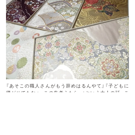
『あそこの職人さんがもう辞めはるんやて』『子どもに
継がせてもなぁ、この先考えたら…』という大人の話。こ
のよう会話を聞くたびに、「なんとかならんもんなんか
なぁ」と思い続けて十数年。写真では伝わりきらへん美
しさがあり、後世に伝えていきたい、遺していきたい。
と思う伝統産業品の数々が京都にはあります。特に西
陣では西陣織が有名です。完成するまでには材料準備
から仕上げまで、たくさんの工程があります。手で数え