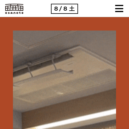
8
8
土
/