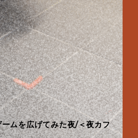
ルドワーク】夏だ！パイナップル
ゲームを広げてみた夜/＜夜カフ
KéFUにやってきた/＜夜カフェ
夜、ないしょのきらめき/＜夜
酔いほどよく／佐々木酒造酒蔵見
ックにトキメック】わたしたちの
ルドワーク】夏だ！パイナップル
風呂と西陣散歩①
ト
、更新再開のお知らせ
ポート
下鉄・バス一日券の使い方
メキ。
欄のオリゼ」のご紹介
風呂と西陣散歩①