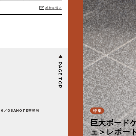
感想を送る
PAGE TOP
連載
特集
特集
特集
特集
連載
連載
80／OSANOTE事務局
特集
特集
特集
特集
特集
【甘味フィー
巨大ボード
台湾の夜が、
なんでもない
朝から良い
【ル・プチメ
【甘味フィー
あったかお
だ！
ェ＞レポー
＞レポート
osanote
カフェ＞レ
学レポート
京都市営地
12回のトキ
西陣麦酒「銀
あったかお
だ！