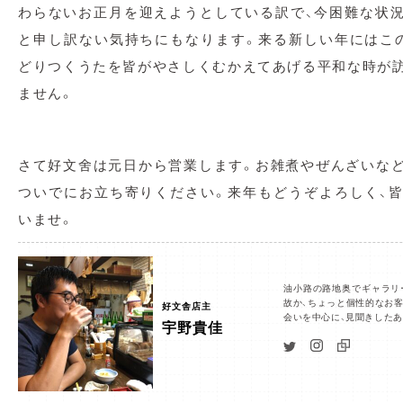
わらないお正月を迎えようとしている訳で、今困難な状
と申し訳ない気持ちにもなります。来る新しい年にはこ
どりつくうたを皆がやさしくむかえてあげる平和な時が
ません。
さて好文舍は元日から営業します。お雑煮やぜんざいな
ついでにお立ち寄りください。来年もどうぞよろしく、
いませ。
油小路の路地奥でギャラリ
故か、ちょっと個性的なお客
好文舎店主
会いを中心に、見聞きした
宇野貴佳