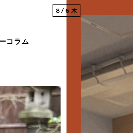
8
6
木
/
ーコラム