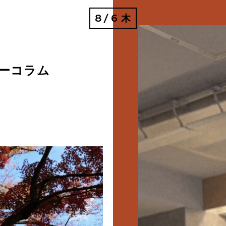
8
6
木
/
ーコラム