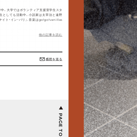
学中。大学ではボランティア支援室学生スタ
期生としても活動中。小説家は太宰治と遠野
ト・イン・パリ」、音楽はgo!go!vanillas
他の記事を読む
感想を送る
PAGE TOP