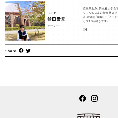
広島県出身。同志社大学在
ッフARCO及び新島塾２
ライター
遥、映画は「劇場」と「ミッドナイ
益田雪景
とB T Sが好きです。
オサノート
Share