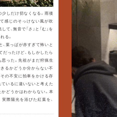
の少しだけ切なくなる。雨後
って感じのそっけない風が吹
して、無音で「さ」と「む」を
される。
と、葉っぱが赤すぎて怖いと
てだったけど、もしかしたら
も思った。先祖がまだ狩猟生
できるかどうか分からない不
はその不安に拍車をかける存
れているに違いないと考えた
たかどうかはわからない。本
。実際陽光を浴びた紅葉を、