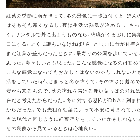
紅葉の季節に雨が降って、冬の景色に一歩近付くと、ほん
はそもそも寒くなるし、夜は生活の熱気が冷めるし、冬
く。サンダルで外に出ようものなら、悲鳴がくるぶしに集結
口にする。近くに誰もいなければ「さ」と「む」に音が付与
まだ紅葉が盛んだったときに、最寄りの公園を歩いている
思った。毒々しいとも思った。こんな感覚になるのは初め
こんな感覚になってもおかしくはないのかもしれないと
活をしていた時代はきっと冬が怖くて、その怖さは越冬
安から来るもので、秋の訪れを告げる赤い葉っぱの群れ
在だと考えたからだった。冬に対する恐怖がDNAに刻ま
からだった。でも先祖が紅葉によって不安に苛まれてい
当は現代と同じように紅葉狩りをしていたかもしれない
その裏側から見ているときは心地良い。