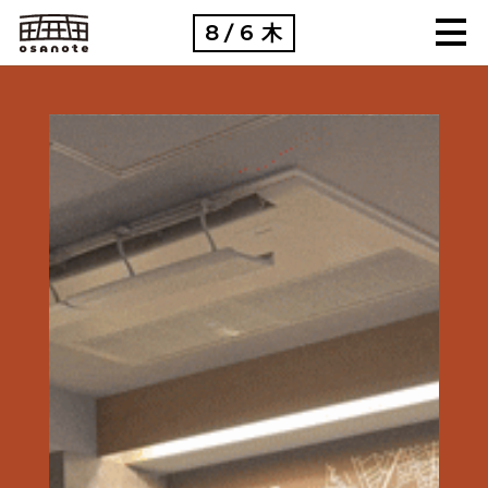
8
6
木
/