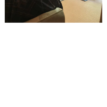
８月１日は八朔。
祇園では芸妓さんが挨拶回りをされますが、猛暑の中の
礼装姿、見ていて少々気の毒になります。しかしそれは
しきたりのある花街ならでは。我々庶民は昨今の温暖
化に対応して、従来の着物ルールにとらわれず柔軟に装
いを楽しめたら良いですよね。例えば単衣は５月から
とか、夏物なら９月も着てて良いのでは？
好文舍にはたびたび和装のお客さんが来店されますが、
その装いで店内の雰囲気を高めていただいています。
京都の街中でも、今の気候に合わせた快適で楽な和装姿
で、京都の魅力アップにつながるよう着物人口が増えれ
ば良いなと思います。