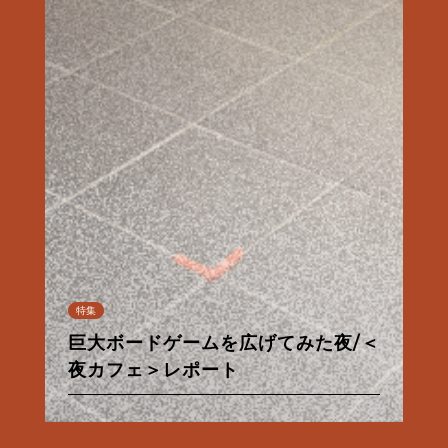
連載
特集
特集
特集
特集
特集
連載
連載
特集
特集
特集
特集
【甘味フィールドワーク】夏だ！パイ
巨大ボードゲームを広げてみた夜/＜
台湾の夜が、KéFUにやってきた/＜
なんでもない夜、ないしょのきらめ
朝から良い酔いほどよく／佐々木酒
京都市営地下鉄・バス一日券の使い
【ル・プチメックにトキメック】わた
【甘味フィールドワーク】夏だ！パイ
あったかお風呂と西陣散歩①
ナップルだ！
夜カフェ＞レポート
夜カフェ＞レポート
osanote、更新再開のお知らせ
き/＜夜カフェ＞レポート
造酒蔵見学レポート
方
したちの12回のトキメキ。
西陣麦酒「銀欄のオリゼ」のご紹介
あったかお風呂と西陣散歩①
ナップルだ！