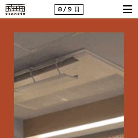
8
9
日
/