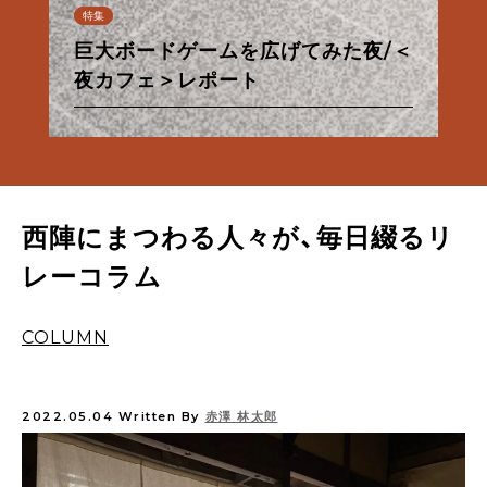
連載
特集
特集
特集
特集
特集
連載
連載
特集
特集
特集
特集
【甘味フィールドワーク】夏だ！パイ
巨大ボードゲームを広げてみた夜/＜
台湾の夜が、KéFUにやってきた/＜
なんでもない夜、ないしょのきらめ
朝から良い酔いほどよく／佐々木酒
京都市営地下鉄・バス一日券の使い
【ル・プチメックにトキメック】わた
【甘味フィールドワーク】夏だ！パイ
あったかお風呂と西陣散歩①
ナップルだ！
夜カフェ＞レポート
夜カフェ＞レポート
osanote、更新再開のお知らせ
き/＜夜カフェ＞レポート
造酒蔵見学レポート
方
したちの12回のトキメキ。
西陣麦酒「銀欄のオリゼ」のご紹介
あったかお風呂と西陣散歩①
ナップルだ！
西陣にまつわる人々が、毎日綴るリ
レーコラム
COLUMN
2022.05.04
Written By
赤澤 林太郎