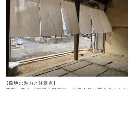
【路地の魅力と注意点】
西陣に限らず京都の旧市街エリア全般に言えることだ
が、路地が大変多い。「路地」というものの定義があるの
かはわからないので、ここで言う路地とは「公道に面し
ていない、建物の全面通路の幅員が3m未満のもの」と
しておく。
現在では建物を新しく建てる時には「幅員4m以上の建
築基準法上の道路に2m以上接していること」というき