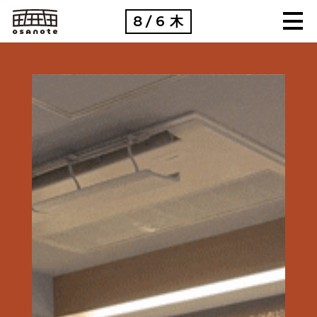
8
6
木
/