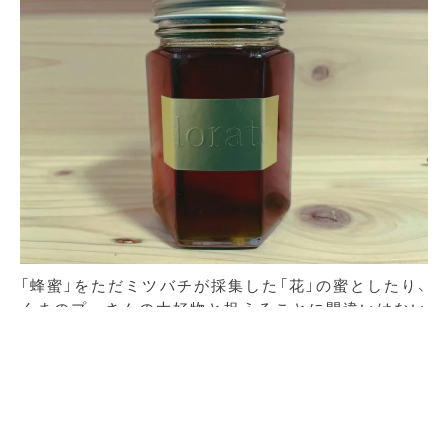
「蜂蜜」をただミツバチが採集した「花」の蜜としたり、
くまのプーさんの大好物と捉えることに間違いはない
かもしれないし、実際に僕も、蜂蜜は「花」の蜜で出来て
いて、くまのプーさんがその蜜を愛してやまないと知っ
ていた。でも、蜜を育む花を、単に「花」とだけ捉えるの
はもったいないと言っていい。「百花繚乱」という言葉
からも分かる通り、幾多もの「花」が世界で美しく咲いて
いるからだ。