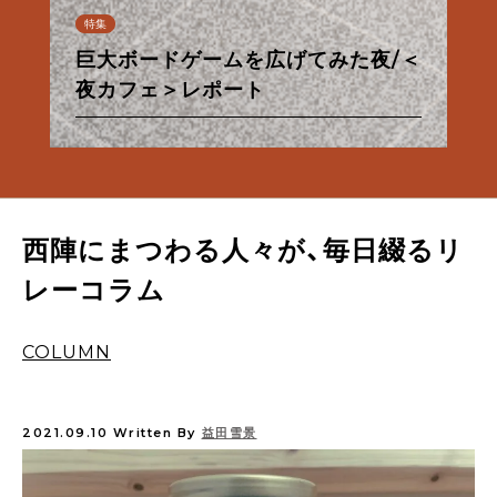
連載
特集
特集
特集
特集
特集
連載
連載
特集
特集
特集
特集
【甘味フィールドワーク】夏だ！パイ
巨大ボードゲームを広げてみた夜/＜
台湾の夜が、KéFUにやってきた/＜
なんでもない夜、ないしょのきらめ
朝から良い酔いほどよく／佐々木酒
京都市営地下鉄・バス一日券の使い
【ル・プチメックにトキメック】わた
【甘味フィールドワーク】夏だ！パイ
あったかお風呂と西陣散歩①
ナップルだ！
夜カフェ＞レポート
夜カフェ＞レポート
osanote、更新再開のお知らせ
き/＜夜カフェ＞レポート
造酒蔵見学レポート
方
したちの12回のトキメキ。
西陣麦酒「銀欄のオリゼ」のご紹介
あったかお風呂と西陣散歩①
ナップルだ！
西陣にまつわる人々が、毎日綴るリ
レーコラム
COLUMN
2021.09.10
Written By
益田雪景