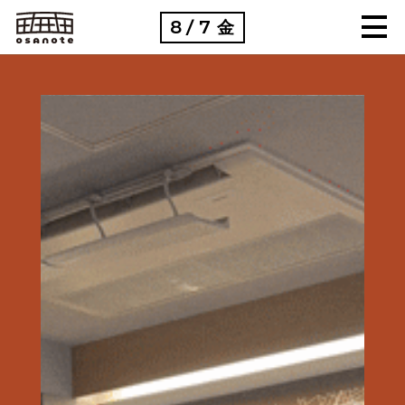
8
7
金
/