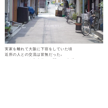
実家を離れて大阪に下宿をしていた頃
近所の人との交流は皆無だった。
アパートという集合体にも関わらず、唯一のコミュニケ
ーションはうるさいですというクレームのノックだけ
であった。
西陣に移り住み、小さな路地にお店を構えるいま、近所
とのコミュニケーションは多種多用だ。
店の前の子供とは戯れあい、その子供に時折おじいさん
が怒号をあげ、昔ながらの回覧板を回し、ダムダムとバ
スケットボールが跳ねる音を聞きながらコーヒーをい