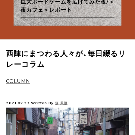
特集
特集
特集
特集
【甘味フィールドワーク】夏だ！パイ
巨大ボードゲームを広げてみた夜/＜
台湾の夜が、KéFUにやってきた/＜
なんでもない夜、ないしょのきらめ
朝から良い酔いほどよく／佐々木酒
京都市営地下鉄・バス一日券の使い
【ル・プチメックにトキメック】わた
【甘味フィールドワーク】夏だ！パイ
あったかお風呂と西陣散歩①
ナップルだ！
夜カフェ＞レポート
夜カフェ＞レポート
osanote、更新再開のお知らせ
き/＜夜カフェ＞レポート
造酒蔵見学レポート
方
したちの12回のトキメキ。
西陣麦酒「銀欄のオリゼ」のご紹介
あったかお風呂と西陣散歩①
ナップルだ！
西陣にまつわる人々が、毎日綴るリ
レーコラム
COLUMN
2021.07.23
Written By
森 風渡