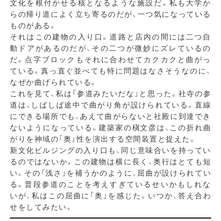
文化を根付かせる核となるような施設だ。私も大学か
らの帰り道によく立ち寄るのだが、一つ気になっている
ものがある。
それはこの建物の入り口。道路と店内の間には二つ自
動ドアがあるのだが、その二つが微妙にズレているの
だ。点字ブロックもそれに合わせてカクカクと曲がっ
ている。真っ直ぐ並べても特に問題はなさそうなのに、
なぜか曲げられている。
これを見て、私は「参道みたいだな」と思った。社寺の参
道は、しばしば途中で曲がり角が設けられている。直線
にできる場所でも、あえて曲がらないと社殿に到達でき
ないようになっている。建築家の槇文彦は、この折れ曲
がりを神域の「奥」性を演出する空間装置と捉えた。
新文化ビルジングの入り口も、同じ意味合いを持ってい
るのではないか。この建物は横に長く、奥行はとても短
い。その「浅さ」を補うかのように、屈曲が設けられてい
る。普段参道のことを考えすぎているせいかもしれな
いが、私はこの屈曲に「奥」を感じた。いつか、答え合わ
せをしてみたい。