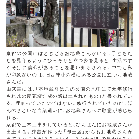
京都の公園にはときどきお地蔵さんがいる。子どもた
ちを見守るようにひっそりと立つ姿を見ると、生活のす
ぐそばに信仰があることを思い知らされる。中でも私
が印象深いのは、旧西陣小の横にある公園に立つお地蔵
さんだ。
由来書には、「本地蔵尊はこの公園の地中にて永年修行
され此の度花壇造成の際出土されたもの」と書かれてい
る。埋まっていたのではない。修行されていたのだ。ほ
んのささいな言葉遣いに、お地蔵さんへの敬意が感じら
れる。
京都で土木工事をしていると、ひんぱんにお地蔵さんが
出土する。秀吉が作った「御土居」からもお地蔵さんが
出てきたことがあるという。あなたが町で見かけるお