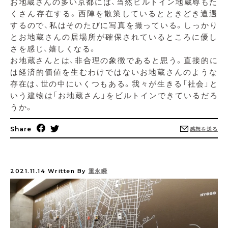
お地蔵さんの多い京都には、当然ビルトイン地蔵尊もた
くさん存在する。西陣を散策しているとときどき遭遇
するので、私はそのたびに写真を撮っている。しっかり
とお地蔵さんの居場所が確保されているところに優し
さを感じ、嬉しくなる。
お地蔵さんとは、非合理の象徴であると思う。直接的に
は経済的価値を生むわけではないお地蔵さんのような
存在は、世の中にいくつもある。我々が生きる「社会」と
いう建物は「お地蔵さん」をビルトインできているだろ
うか。
Share
感想を送る
2021.11.14
Written By
重永瞬