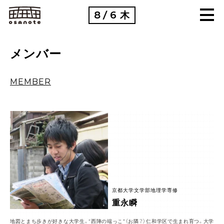
8
6
木
/
メンバー
MEMBER
京都大学文学部地理学専修
重永瞬
地図とまち歩きが好きな大学生。“西陣の端っこ”（お隣？）仁和学区で生まれ育つ。大学