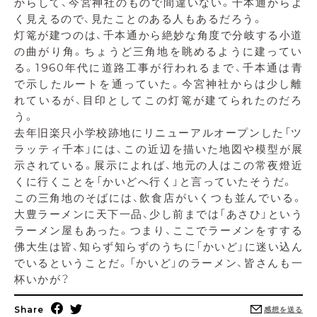
からして、今宮神社のもので間違いない。千本通からよ
く見えるので、見たことのある人もあるだろう。
灯篭が建つのは、千本通から絶妙な角度で分岐する小道
の曲がり角。ちょうど三角地を眺めるように建ってい
る。1960年代に道路工事が行われるまで、千本通は青
で示したルートを通っていた。今宮神社からは少し離
れているが、目印としてこの灯篭が建てられたのだろ
う。
去年旧楽只小学校跡地にリニューアルオープンした「ツ
ラッティ千本」には、この近辺を描いた地図や模型が展
示されている。展示によれば、地元の人はこの常夜燈近
くに行くことを「かいどへ行く」と言っていたそうだ。
この三角地のそばには、飲食店がいくつも並んでいる。
大豊ラーメンに天下一品、少し前までは「あさひ」という
ラーメン屋もあった。つまり、ここでラーメンをすする
佛大生は皆、知らず知らずのうちに「かいど」に迷い込ん
でいるということだ。「かいど」のラーメン、皆さんも一
杯いかが？
Share
感想を送る