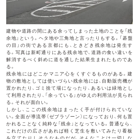
建物や道路の間にある余ってしまった土地のことを「残
余地」という。ヘタ地や三角地と言ったりもする。「碁盤
の目」の街である京都にも、ときどき残余地は発生す
る。写真は新町通りにある残余地で、道路の食い違いを
解消するべく斜めに道を通した結果生まれたものであ
る。
残余地にはどこかマニア心をくすぐるものがある。建
物の敷地としては使いづらい残余地には、自動販売機が
置かれたり、ゴミ捨て場になったり、あるいは緑地とし
て利用されたり、「余っている」がゆえの利用法が見られ
る。それが面白い。
しかし、ここの残余地はまったく手が付けられていな
い。全面が導流帯（ゼブラゾーン）になっており、何も置
かれることなく純粋な「残余」となっている。普通なら、
これだけの広さがあれば軽く芝生を敷いてみたり看板
を立てたりしそうなものだが、そんなことは一切しな