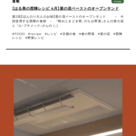
連載
FOOD
【はる美の西陣レシピ 4月】菜の花ペーストのオープンサンド
第2回【ほんのり大人のお味】菜の花ペーストのオープンサンド − 今
回使用する西陣の食材 − 「晴れときどき雨、のちお野菜」さんの菜の花
と 「ル・プチメック」さんの […]
FOOD
recipe
レシピ
京都の食
春の野菜
菜の花
西陣
レシピ
野菜レシピ