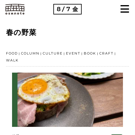
8
7
金
/
春の野菜
FOOD
COLUMN
CULTURE
EVENT
BOOK
CRAFT
WALK