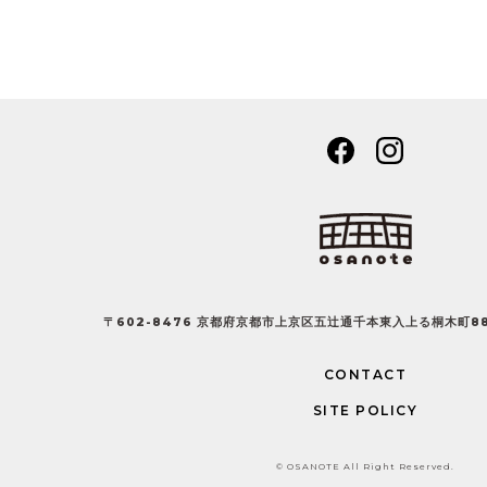
〒602-8476 京都府京都市上京区五辻通千本東入上る桐木町8
CONTACT
SITE POLICY
© OSANOTE All Right Reserved.