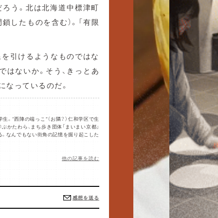
だろう。北は北海道中標津町
閉鎖したものを含む）。「有限
線を引けるようなものではな
ではないか。そう、きっとあ
になっているのだ。
生。“西陣の端っこ”（お隣？）仁和学区で生
ぶかたわら、まち歩き団体「まいまい京都」
る。なんでもない街角の記憶を掘り起こした
他の記事を読む
感想を送る