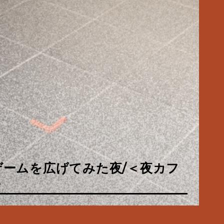
ルドワーク】夏だ！パイナップル
ゲームを広げてみた夜/＜夜カフ
KéFUにやってきた/＜夜カフェ
夜、ないしょのきらめき/＜夜
酔いほどよく／佐々木酒造酒蔵見
ックにトキメック】わたしたちの
ルドワーク】夏だ！パイナップル
風呂と西陣散歩①
ト
、更新再開のお知らせ
ポート
下鉄・バス一日券の使い方
メキ。
欄のオリゼ」のご紹介
風呂と西陣散歩①