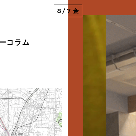
8
7
金
/
ーコラム