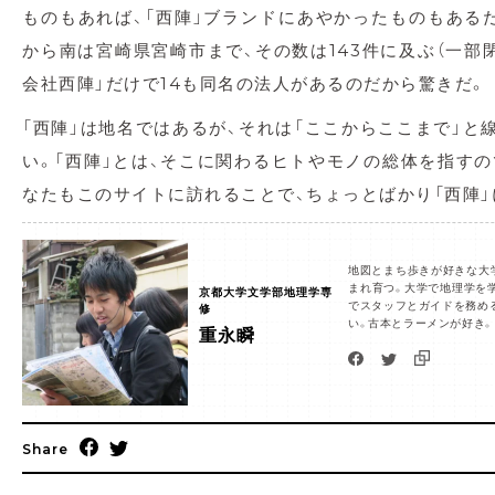
ものもあれば、「西陣」ブランドにあやかったものもある
から南は宮崎県宮崎市まで、その数は143件に及ぶ（一部
会社西陣」だけで14も同名の法人があるのだから驚きだ。
「西陣」は地名ではあるが、それは「ここからここまで」と
い。「西陣」とは、そこに関わるヒトやモノの総体を指すの
なたもこのサイトに訪れることで、ちょっとばかり「西陣」
地図とまち歩きが好きな大学
まれ育つ。大学で地理学を学
京都大学文学部地理学専
でスタッフとガイドを務め
修
い。古本とラーメンが好き。
重永瞬
Share