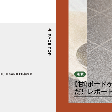
PAGE TOP
連載
特集
特集
特集
特集
連載
連載
80／OSANOTE事務局
特集
特集
特集
特集
特集
【甘味フィー
巨大ボード
台湾の夜が、
なんでもない
朝から良い
【ル・プチメ
【甘味フィー
あったかお
だ！
ェ＞レポー
＞レポート
osanote
カフェ＞レ
学レポート
京都市営地
12回のトキ
西陣麦酒「銀
あったかお
だ！