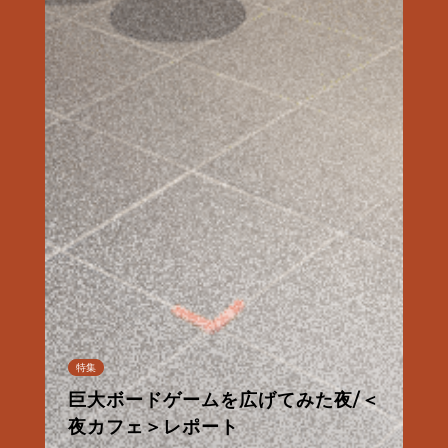
連載
特集
特集
特集
特集
特集
連載
連載
特集
特集
特集
特集
【甘味フィールドワーク】夏だ！パイ
巨大ボードゲームを広げてみた夜/＜
台湾の夜が、KéFUにやってきた/＜
なんでもない夜、ないしょのきらめ
朝から良い酔いほどよく／佐々木酒
京都市営地下鉄・バス一日券の使い
【ル・プチメックにトキメック】わた
【甘味フィールドワーク】夏だ！パイ
あったかお風呂と西陣散歩①
ナップルだ！
夜カフェ＞レポート
夜カフェ＞レポート
osanote、更新再開のお知らせ
き/＜夜カフェ＞レポート
造酒蔵見学レポート
方
したちの12回のトキメキ。
西陣麦酒「銀欄のオリゼ」のご紹介
あったかお風呂と西陣散歩①
ナップルだ！