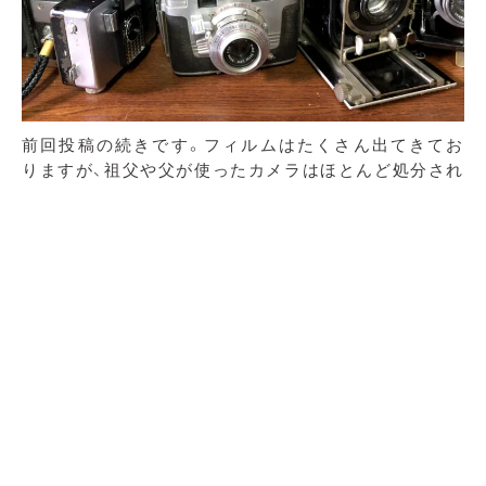
前回投稿の続きです。フィルムはたくさん出てきてお
りますが、祖父や父が使ったカメラはほとんど処分され
残っておりません。そのせいでしょうか昭和以前のカ
メラには大変興味があり、収集癖も手伝って古いカメラ
を集めていた時期がありました。
当初は取っ替え引っ替え使っていましたけど、デジカメ
にとって代られ今はホコリをかぶってひどい状態。も
のを大切にとか言っております手前、この状態ではカメ
ラも泣いてます。技術者の思いがこもった素晴らしい
工業製品、ちゃんと直してこれからも大切にしようと思
っています。
古いカメラは露出やピント、手間もお金もかかります。
けど、どういうわけか「ええ写真」が撮れる？気がしてな