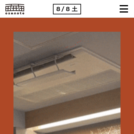
8
8
土
/