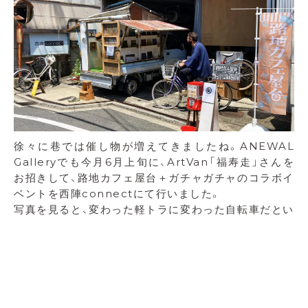
徐々に巷では催し物が増えてきましたね。ANEWAL
Galleryでも今月6月上旬に、ArtVan「福寿走」さんを
お招きして、路地カフェ屋台＋ガチャガチャのコラボイ
ベントを西陣connectにて行いました。
写真を見ると、変わった軽トラに変わった自転車だとい
うことが一目でわかります（笑）ArtVan「福寿走」さん
は美術作家・白濱ご夫婦が北海道十勝から出発し、日本
各地で軽トラの上に乗せている美術館を開館していま
す。今回は四国と本州を回られるということで、道中立
ち寄っていただきました。
ANEWAL Galleryでは自転車に乗って自分で豆を挽