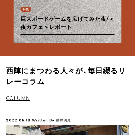
連載
特集
特集
特集
特集
特集
連載
連載
特集
特集
特集
特集
【甘味フィールドワーク】夏だ！パイ
巨大ボードゲームを広げてみた夜/＜
台湾の夜が、KéFUにやってきた/＜
なんでもない夜、ないしょのきらめ
朝から良い酔いほどよく／佐々木酒
京都市営地下鉄・バス一日券の使い
【ル・プチメックにトキメック】わた
【甘味フィールドワーク】夏だ！パイ
あったかお風呂と西陣散歩①
ナップルだ！
夜カフェ＞レポート
夜カフェ＞レポート
osanote、更新再開のお知らせ
き/＜夜カフェ＞レポート
造酒蔵見学レポート
方
したちの12回のトキメキ。
西陣麦酒「銀欄のオリゼ」のご紹介
あったかお風呂と西陣散歩①
ナップルだ！
西陣にまつわる人々が、毎日綴るリ
レーコラム
COLUMN
2022.06.18
Written By
磯村明見