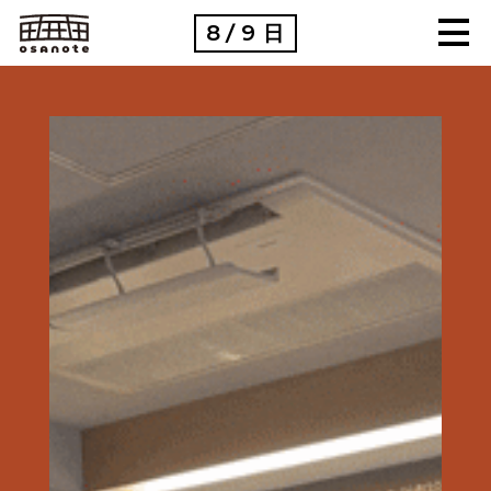
8
9
日
/