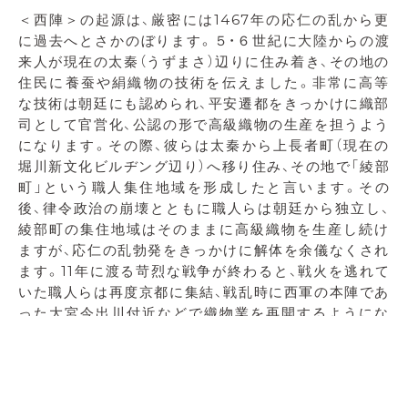
＜西陣＞の起源は、厳密には1467年の応仁の乱から更
に過去へとさかのぼります。５・６世紀に大陸からの渡
来人が現在の太秦（うずまさ）辺りに住み着き、その地の
住民に養蚕や絹織物の技術を伝えました。非常に高等
な技術は朝廷にも認められ、平安遷都をきっかけに織部
司として官営化、公認の形で高級織物の生産を担うよう
になります。その際、彼らは太秦から上長者町（現在の
堀川新文化ビルヂング辺り）へ移り住み、その地で「綾部
町」という職人集住地域を形成したと言います。その
後、律令政治の崩壊とともに職人らは朝廷から独立し、
綾部町の集住地域はそのままに高級織物を生産し続け
ますが、応仁の乱勃発をきっかけに解体を余儀なくされ
ます。11年に渡る苛烈な戦争が終わると、戦火を逃れて
いた職人らは再度京都に集結、戦乱時に西軍の本陣であ
った大宮今出川付近などで織物業を再開するようにな
ります。そして、その地で生産される織物が西陣跡と結
び付けられる形で「西陣織」と称されるようになり、その
生産拠点としての「西陣」という通称が誕生します。こ
れが地名としての＜西陣＞の由来です。