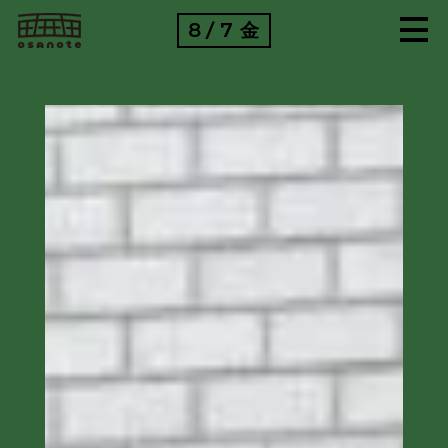
8
7
金
/