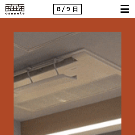
8
9
日
/