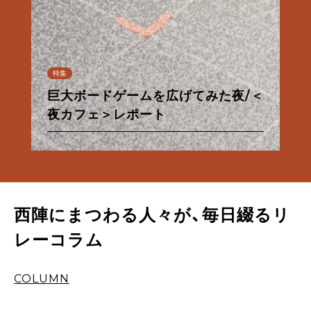
連載
特集
特集
特集
特集
特集
連載
連載
特集
特集
特集
特集
【甘味フィールドワーク】夏だ！パイ
巨大ボードゲームを広げてみた夜/＜
台湾の夜が、KéFUにやってきた/＜
なんでもない夜、ないしょのきらめ
朝から良い酔いほどよく／佐々木酒
京都市営地下鉄・バス一日券の使い
【ル・プチメックにトキメック】わた
【甘味フィールドワーク】夏だ！パイ
あったかお風呂と西陣散歩①
ナップルだ！
夜カフェ＞レポート
夜カフェ＞レポート
osanote、更新再開のお知らせ
き/＜夜カフェ＞レポート
造酒蔵見学レポート
方
したちの12回のトキメキ。
西陣麦酒「銀欄のオリゼ」のご紹介
あったかお風呂と西陣散歩①
ナップルだ！
西陣にまつわる人々が、毎日綴るリ
レーコラム
COLUMN